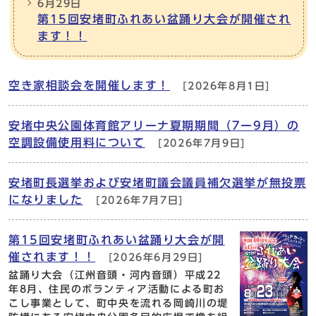
6月29日
第15回安堵町ふれあい盆踊り大会が開催され
ます！！
空き家相談会を開催します！
[2026年8月1日]
安堵中央公園体育館アリーナ夏期期間（7ー9月）の
空調設備使用料について
[2026年7月9日]
安堵町長選挙および安堵町議会議員補欠選挙が無投票
になりました
[2026年7月7日]
第15回安堵町ふれあい盆踊り大会が開
催されます！！
[2026年6月29日]
盆踊り大会（江州音頭・河内音頭）平成22
年8月、住民のボランティア活動による町お
こし事業として、町中央を流れる岡崎川の堤