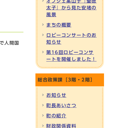
オブジェ案山子『聖徳
太子』から見た安堵の
風景
まちの概要
ロビーコンサートのお
知らせ
で人間国
第16回ロビーコンサ
ートを開催しました！
総合政策課［3階・2階］
お知らせ
町長あいさつ
町の紹介
財政関係資料