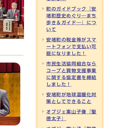
町のガイドブック『安
堵町歴史めぐり―まち
歩き＆ガイド―』につ
いて
安堵町の税金等がスマ
ートフォンで支払い可
能になりました！
市民生活協同組合なら
コープと買物支援事業
に関する協定書を締結
しました！
安堵町が地球温暖化対
策としてできること
オブジェ案山子像『聖
徳太子』