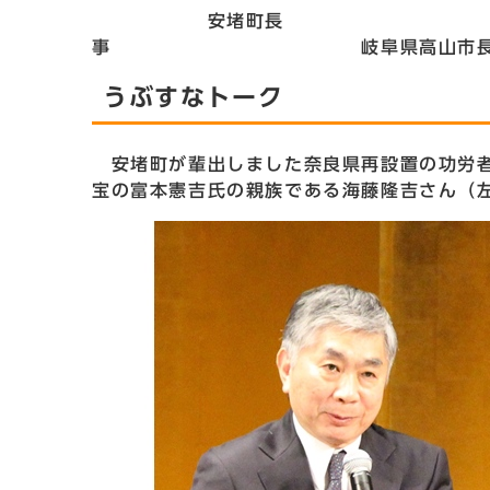
安堵町長 安堵
事 岐阜県高山市
うぶすなトーク
安堵町が輩出しました奈良県再設置の功労者
宝の富本憲吉氏の親族である海藤隆吉さん（