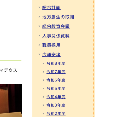
総合計画
地方創生の取組
総合教育会議
人事関係資料
職員採用
広報安堵
令和8年度
マデウス
令和7年度
令和6年度
令和5年度
令和4年度
令和3年度
令和2年度