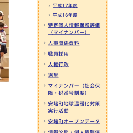
平成17年度
平成16年度
特定個人情報保護評価
（マイナンバー）
人事関係資料
職員採用
人権行政
選挙
マイナンバー（社会保
障・税番号制度）
安堵町地球温暖化対策
実行活動
安堵町オープンデータ
情報公開・個人情報保