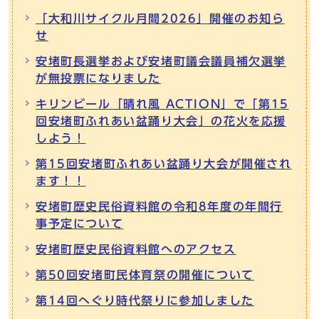
「大和川サイクル月間2026」開催のお知ら
せ
安堵町長選挙および安堵町議会議員補欠選挙
が無投票になりました
キリンビール「晴れ風 ACTION」で「第15
回安堵町ふれあい盆踊り大会」の花火を応援
しよう！
第15回安堵町ふれあい盆踊り大会が開催され
ます！！
安堵町歴史民俗資料館の令和8年度の年間行
事予定について
安堵町歴史民俗資料館へのアクセス
第50回安堵町民体育祭の開催について
第14回へぐり時代祭りに参加しました