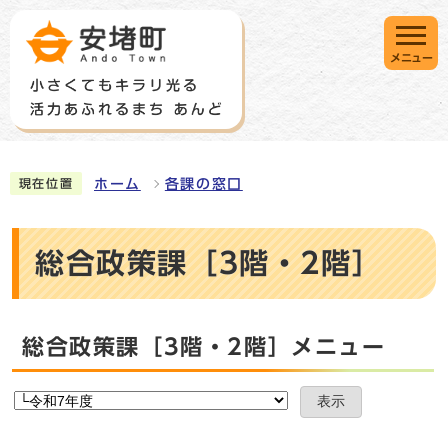
メニュー
ホーム
各課の窓口
現在位置
総合政策課［3階・2階］
総合政策課［3階・2階］メニュー
表示