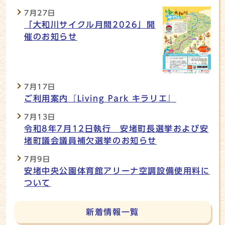
7月27日
「大和川サイクル月間2026」開
催のお知らせ
7月17日
ご利用案内『Living Park キラリエ』
7月13日
令和8年7月12日執行 安堵町長選挙および安
堵町議会議員補欠選挙のお知らせ
7月9日
安堵中央公園体育館アリーナ空調設備使用料に
ついて
新着情報一覧