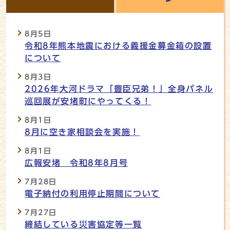
新着情報
8月5日
令和8年熊本地震における義援金募金箱の設置
について
8月3日
2026年大河ドラマ「豊臣兄弟！」全身パネル
巡回展が安堵町にやってくる！
8月1日
8月に空き家相談会を実施！
8月1日
広報安堵 令和8年8月号
7月28日
電子納付の利用停止期間について
7月27日
締結している災害協定等一覧