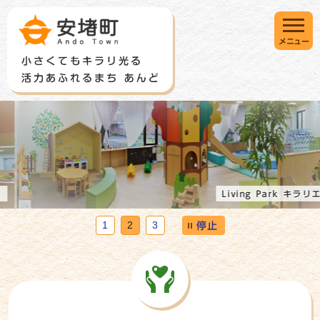
メニュー
Living Park キラリエ
1
2
3
停止