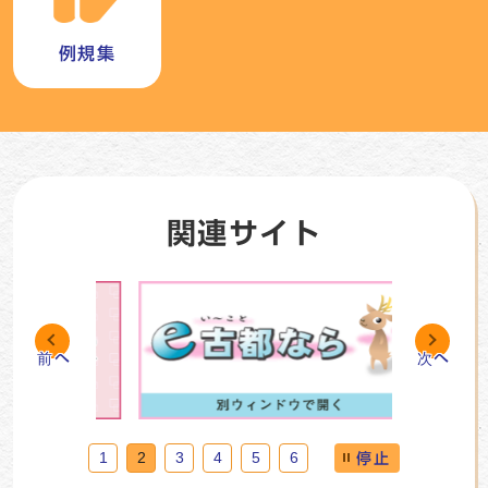
例規集
関連サイト
前へ
次へ
1
2
3
4
5
6
停止