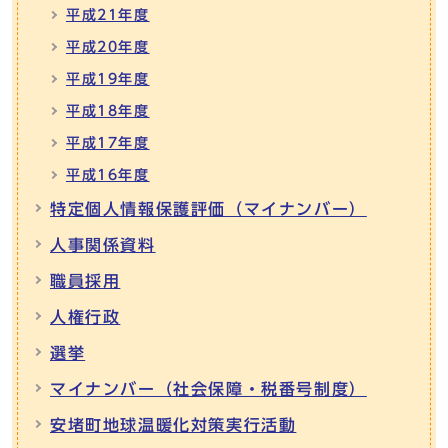
平成21年度
平成20年度
平成19年度
平成18年度
平成17年度
平成16年度
特定個人情報保護評価（マイナンバー）
人事関係資料
職員採用
人権行政
選挙
マイナンバー（社会保障・税番号制度）
安堵町地球温暖化対策実行活動