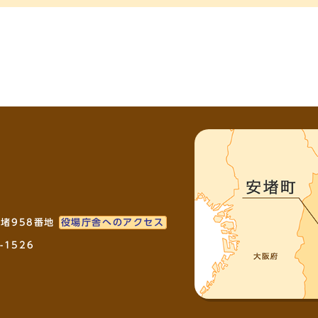
安堵958番地
役場庁舎へのアクセス
-1526