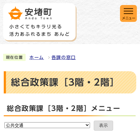
メニュー
ホーム
各課の窓口
現在位置
総合政策課［3階・2階］
総合政策課［3階・2階］メニュー
表示