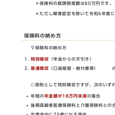
＊保険料の賦課限度額は80万円です。
＊ただし障害認定を除いて令和6年度に資
保険料の納め方
∇保険料の納め方
特別徴収
（年金からの天引き）
普通徴収
（口座振替・納付書等） の
◎原則として特別徴収ですが、次のいずれ
年間の
年金額が18万円未満
の場合
後期高齢者医療保険料と介護保険料との
年度途中に75歳になる場合