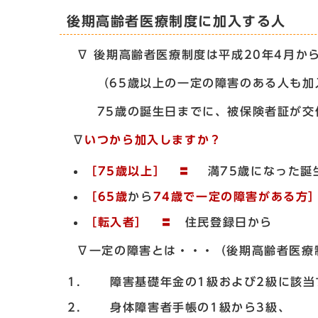
後期高齢者医療制度に加入する人
∇ 後期高齢者医療制度は平成20年4月か
（65歳以上の一定の障害のある人も加
75歳の誕生日までに、被保険者証が交
∇
いつから加入しますか？
［75歳以上］ 〓
満75歳になった誕
［65歳
から
74歳で一定の障害がある
［転入
者
］ 〓
住民登録日から
∇一定の障害とは・・・（後期高齢者医療
障害基礎年金の1級および2級に該当
身体障害者手帳の1級から3級、