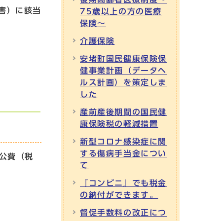
害）に該当
75歳以上の方の医療
保険～
介護保険
安堵町国民健康保険保
健事業計画（データヘ
ルス計画）を策定しま
した
産前産後期間の国民健
康保険税の軽減措置
新型コロナ感染症に関
する傷病手当金につい
公費（税
て
『コンビニ』でも税金
の納付ができます。
督促手数料の改正につ