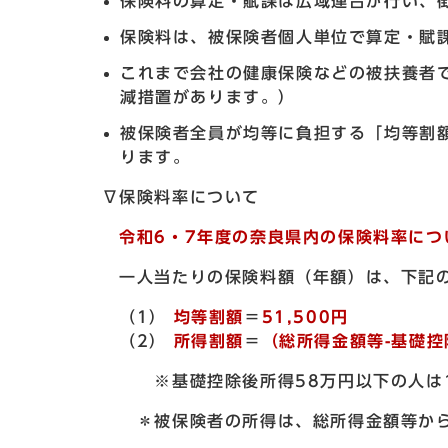
保険料の算定・賦課は広域連合が行い、
保険料は、被保険者個人単位で算定・賦
これまで会社の健康保険などの被扶養者
減措置があります。）
被保険者全員が均等に負担する「均等割
ります。
∇保険料率について
令和6・7年度の奈良県内の保険料率につ
一人当たりの保険料額（年額）は、下記の
（1）
均等割額
＝
51,500円
（2）
所得割額
＝
（総所得金額等-基礎控除
※基礎控除後所得58万円以下の人は1
＊被保険者の所得は、総所得金額等から基