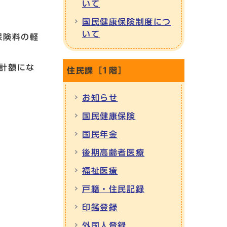
いて
国民健康保険制度につ
いて
保険料の軽
計額にな
住民課［1階］
お知らせ
国民健康保険
国民年金
後期高齢者医療
福祉医療
戸籍・住民記録
印鑑登録
外国人登録