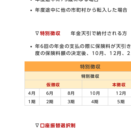
年度途中に他の市町村から転入した場合
∇
特別徴収
年金天引で納付される方
年6回の年金の支払の際に保険料が天引き
度の保険料額の決定後、10月、12月、
特別徴収
特別徴収
仮徴収
本徴収
4月
6月
8月
10月
12月
1期
2期
3期
4期
5期
∇
口座振替選択制