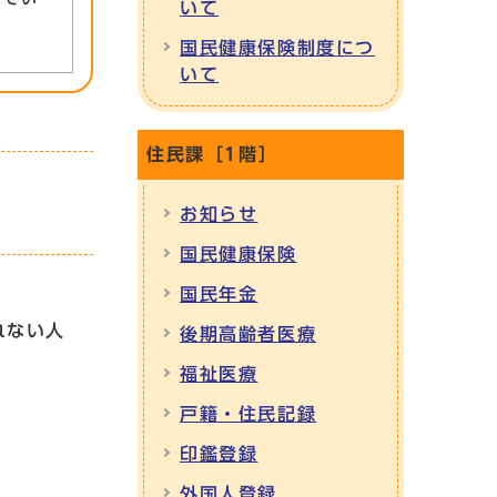
いて
国民健康保険制度につ
いて
住民課［1階］
お知らせ
国民健康保険
国民年金
れない人
後期高齢者医療
福祉医療
戸籍・住民記録
印鑑登録
外国人登録