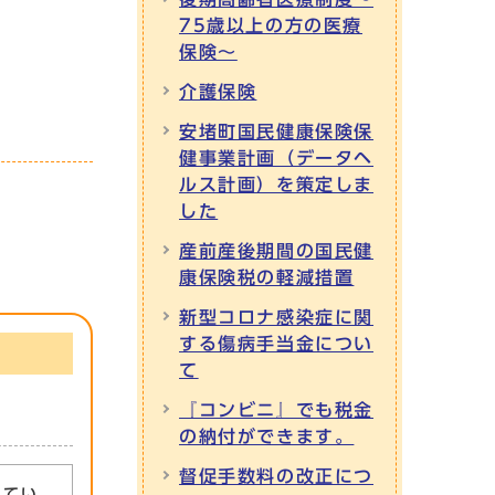
75歳以上の方の医療
保険～
介護保険
安堵町国民健康保険保
健事業計画（データヘ
ルス計画）を策定しま
した
産前産後期間の国民健
康保険税の軽減措置
新型コロナ感染症に関
する傷病手当金につい
て
『コンビニ』でも税金
の納付ができます。
督促手数料の改正につ
れてい