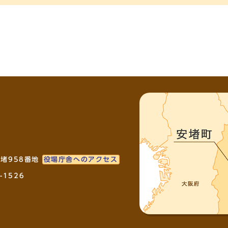
安堵958番地
役場庁舎へのアクセス
-1526