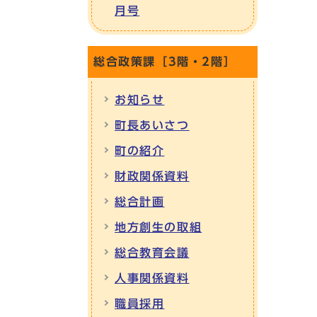
月号
総合政策課［3階・2階］
お知らせ
町長あいさつ
町の紹介
財政関係資料
総合計画
地方創生の取組
総合教育会議
人事関係資料
職員採用