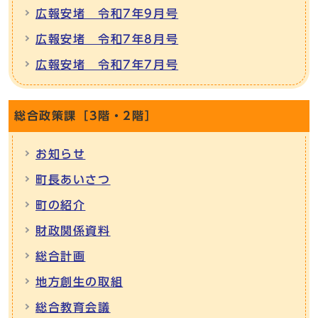
広報安堵 令和7年9月号
広報安堵 令和7年8月号
広報安堵 令和7年7月号
総合政策課［3階・2階］
お知らせ
町長あいさつ
町の紹介
財政関係資料
総合計画
地方創生の取組
総合教育会議