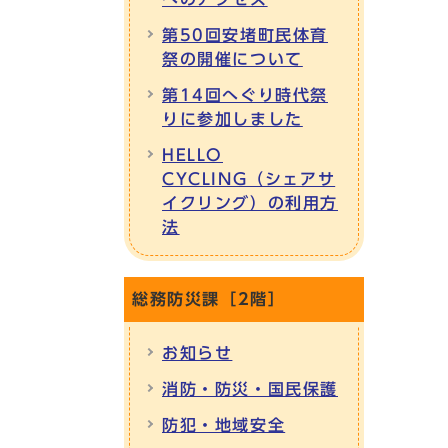
第50回安堵町民体育
祭の開催について
第14回へぐり時代祭
りに参加しました
HELLO
CYCLING（シェアサ
イクリング）の利用方
法
総務防災課［2階］
お知らせ
消防・防災・国民保護
防犯・地域安全