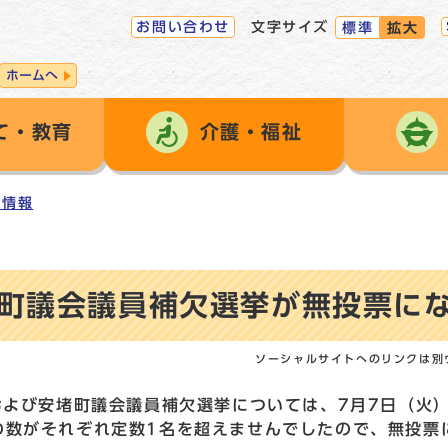
お問い合わせ
文字サイズ
標準
拡大
ホームへ
て・教育
介護・福祉
ト情報
町議会議員補欠選挙が無投票に
ソーシャルサイトへのリンクは別
よび安堵町議会議員補欠選挙については、7月7日（火）
の数がそれぞれ定数1名を超えませんでしたので、無投票