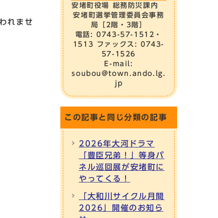
安堵町役場 総務防災課内
安堵町選挙管理委員会事務
われませ
局［2階・3階］
電話: 0743-57-1512・
1513 ファックス: 0743-
57-1526
E-mail:
soubou@town.ando.lg.
jp
この記事と同じ分類の記事
2026年大河ドラマ
「豊臣兄弟！」等身パ
ネル巡回展が安堵町に
やってくる！
「大和川サイクル月間
2026」開催のお知ら