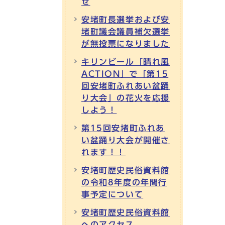
せ
安堵町長選挙および安
堵町議会議員補欠選挙
が無投票になりました
キリンビール「晴れ風
ACTION」で「第15
回安堵町ふれあい盆踊
り大会」の花火を応援
しよう！
第15回安堵町ふれあ
い盆踊り大会が開催さ
れます！！
安堵町歴史民俗資料館
の令和8年度の年間行
事予定について
安堵町歴史民俗資料館
へのアクセス