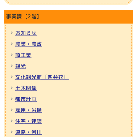
事業課［2階］
お知らせ
農業・農政
商工業
観光
文化観光館「四弁花」
土木関係
都市計画
雇用・労働
住宅・建築
道路・河川