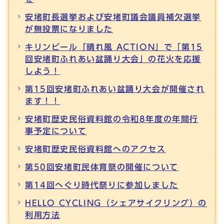
安堵町長選挙および安堵町議会議員補欠選挙
が無投票になりました
キリンビール「晴れ風 ACTION」で「第15
回安堵町ふれあい盆踊り大会」の花火を応援
しよう！
第15回安堵町ふれあい盆踊り大会が開催され
ます！！
安堵町歴史民俗資料館の令和8年度の年間行
事予定について
安堵町歴史民俗資料館へのアクセス
第50回安堵町民体育祭の開催について
第14回へぐり時代祭りに参加しました
HELLO CYCLING（シェアサイクリング）の
利用方法