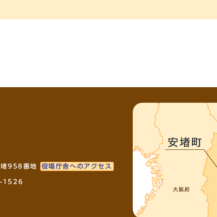
安堵958番地
役場庁舎へのアクセス
-1526