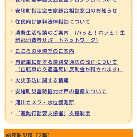
安堵町指定空き家総合相談窓口のお知らせ
住民向け無料法律相談について
消費生活相談のご案内 (ハッと！ホッと！生
駒郡消費者サポートネットワーク)
こころの相談室のご案内
自転車に関する道路交通法の改正について
（自転車の交通違反に反則金が科されます）
火災予防に関する情報
安堵町災害時協力井戸の登録について
河川カメラ・水位観測所
「避難行動要支援者」支援制度
総務防災課［2階］