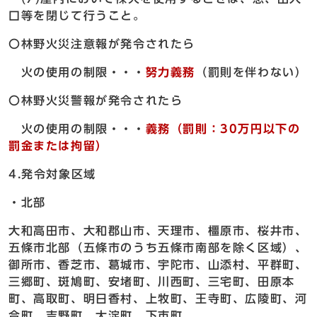
口等を閉じて行うこと。
〇林野火災注意報が発令されたら
火の使用の制限・・・
努力義務
（罰則を伴わない）
〇林野火災警報が発令されたら
火の使用の制限・・・
義務（罰則：30万円以下の
罰金または拘留）
4.発令対象区域
・北部
大和高田市、大和郡山市、天理市、橿原市、桜井市、
五條市北部（五條市のうち五條市南部を除く区域）、
御所市、香芝市、葛城市、宇陀市、山添村、平群町、
三郷町、斑鳩町、安堵町、川西町、三宅町、田原本
町、高取町、明日香村、上牧町、王寺町、広陵町、河
合町、吉野町、大淀町、下市町