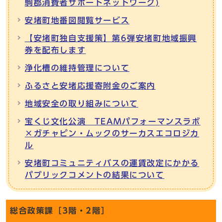
駒郡消費者サポートネットワーク)
安堵町地番図閲覧サービス
【安堵町独自支援策】第6弾安堵町地域振興
券を配布します
浄化槽の維持管理について
ふるさと安堵応援寄附金のご案内
地域安全の取り組みについて
宝くじ文化公演 TEAMパフォーマンスラボ
×ガチャピン・ムックのサーカスエコロジカ
ル
安堵町コミュニティバスの運賃改定にかかる
パブリックコメントの結果について
総合政策課［3階・2階］