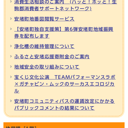
消費生活相談のご案内 (ハッと！ホッと！生
駒郡消費者サポートネットワーク)
安堵町地番図閲覧サービス
【安堵町独自支援策】第6弾安堵町地域振興
券を配布します
浄化槽の維持管理について
ふるさと安堵応援寄附金のご案内
地域安全の取り組みについて
宝くじ文化公演 TEAMパフォーマンスラボ
×ガチャピン・ムックのサーカスエコロジカ
ル
安堵町コミュニティバスの運賃改定にかかる
パブリックコメントの結果について