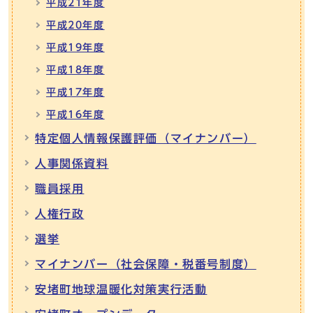
平成21年度
平成20年度
平成19年度
平成18年度
平成17年度
平成16年度
特定個人情報保護評価（マイナンバー）
人事関係資料
職員採用
人権行政
選挙
マイナンバー（社会保障・税番号制度）
安堵町地球温暖化対策実行活動