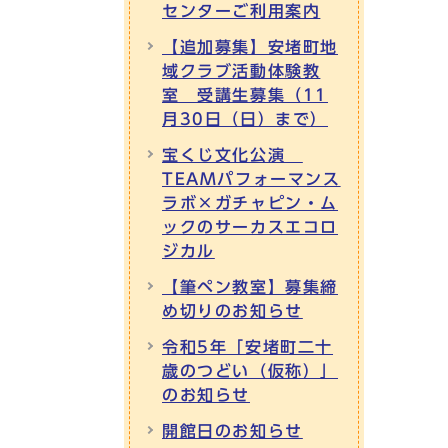
センターご利用案内
【追加募集】安堵町地
域クラブ活動体験教
室 受講生募集（11
月30日（日）まで）
宝くじ文化公演
TEAMパフォーマンス
ラボ×ガチャピン・ム
ックのサーカスエコロ
ジカル
【筆ペン教室】募集締
め切りのお知らせ
令和5年「安堵町二十
歳のつどい（仮称）」
のお知らせ
開館日のお知らせ