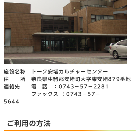
施設名称 トーク安堵カルチャーセンター
住 所 奈良県生駒郡安堵町大字東安堵879番地
連絡先 電 話 ：0743－57－2281
ファックス ：0743－57－
5644
ご利用の方法