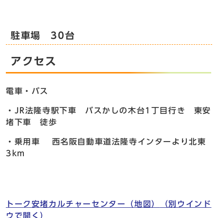
駐車場 30台
アクセス
電車・バス
・JR法隆寺駅下車 バスかしの木台1丁目行き 東安
堵下車 徒歩
・乗用車 西名阪自動車道法隆寺インターより北東
3km
トーク安堵カルチャーセンター（地図）
（別ウインド
ウで開く）