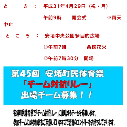
と き ： 平成31年4月29日（祝・月）
午前9時 開会式 ※雨天
中止
と こ ろ ： 安堵中央公園多目的広場
◎午前7時 合図花火
◎午前7時30分 開場