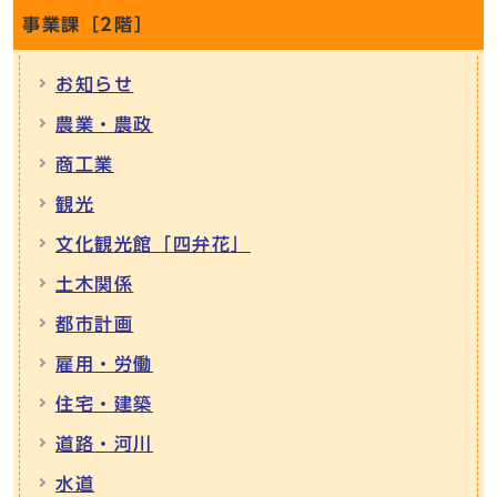
事業課［2階］
お知らせ
農業・農政
商工業
観光
文化観光館「四弁花」
土木関係
都市計画
雇用・労働
住宅・建築
道路・河川
水道