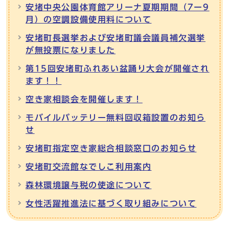
安堵中央公園体育館アリーナ夏期期間（7ー9
月）の空調設備使用料について
安堵町長選挙および安堵町議会議員補欠選挙
が無投票になりました
第15回安堵町ふれあい盆踊り大会が開催され
ます！！
空き家相談会を開催します！
モバイルバッテリー無料回収箱設置のお知ら
せ
安堵町指定空き家総合相談窓口のお知らせ
安堵町交流館なでしこ利用案内
森林環境譲与税の使途について
女性活躍推進法に基づく取り組みについて