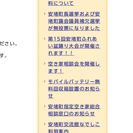
料について
安堵町長選挙および安
堵町議会議員補欠選挙
が無投票になりました
第15回安堵町ふれあ
ださい。
い盆踊り大会が開催さ
れます！！
す。
空き家相談会を開催し
ます！
モバイルバッテリー無
料回収箱設置のお知ら
せ
安堵町指定空き家総合
相談窓口のお知らせ
安堵町交流館なでしこ
利用案内