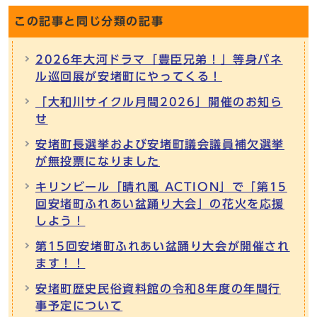
この記事と同じ分類の記事
2026年大河ドラマ「豊臣兄弟！」等身パネ
ル巡回展が安堵町にやってくる！
「大和川サイクル月間2026」開催のお知ら
せ
安堵町長選挙および安堵町議会議員補欠選挙
が無投票になりました
キリンビール「晴れ風 ACTION」で「第15
回安堵町ふれあい盆踊り大会」の花火を応援
しよう！
第15回安堵町ふれあい盆踊り大会が開催され
ます！！
安堵町歴史民俗資料館の令和8年度の年間行
事予定について