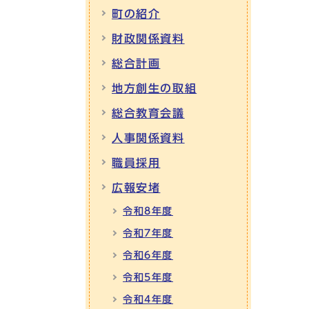
町の紹介
財政関係資料
総合計画
地方創生の取組
総合教育会議
人事関係資料
職員採用
広報安堵
令和8年度
令和7年度
令和6年度
令和5年度
令和4年度