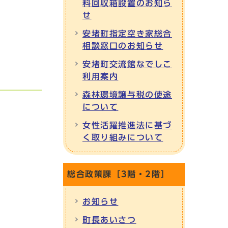
料回収箱設置のお知ら
せ
安堵町指定空き家総合
相談窓口のお知らせ
安堵町交流館なでしこ
利用案内
森林環境譲与税の使途
について
女性活躍推進法に基づ
く取り組みについて
総合政策課［3階・2階］
お知らせ
町長あいさつ