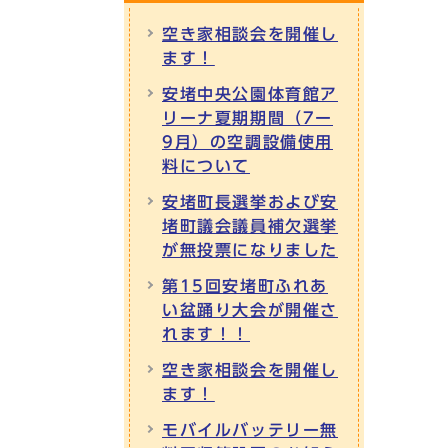
空き家相談会を開催し
ます！
安堵中央公園体育館ア
リーナ夏期期間（7ー
9月）の空調設備使用
料について
安堵町長選挙および安
堵町議会議員補欠選挙
が無投票になりました
第15回安堵町ふれあ
い盆踊り大会が開催さ
れます！！
空き家相談会を開催し
ます！
モバイルバッテリー無