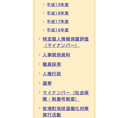
平成19年度
平成18年度
平成17年度
平成16年度
特定個人情報保護評価
（マイナンバー）
人事関係資料
職員採用
人権行政
選挙
マイナンバー（社会保
障・税番号制度）
安堵町地球温暖化対策
実行活動