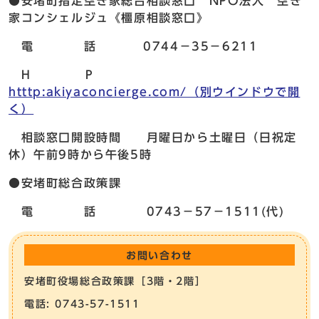
●安堵町指定空き家総合相談窓口 NPO法人 空き
家コンシェルジュ《橿原相談窓口》
電 話 0744－35－6211
H P
htttp:akiyaconcierge.com/
（別ウインドウで開
く）
相談窓口開設時間 月曜日から土曜日（日祝定
休）午前9時から午後5時
●安堵町総合政策課
電 話 0743－57－1511(代)
お問い合わせ
安堵町役場総合政策課［3階・2階］
電話: 0743-57-1511