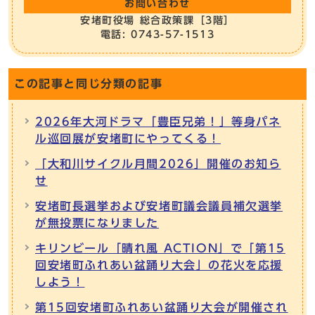
お問い合わせ
安堵町役場 総合政策課［3階］
電話: 0743-57-1513
この記事と同じ分類の記事
2026年大河ドラマ「豊臣兄弟！」等身パネ
ル巡回展が安堵町にやってくる！
「大和川サイクル月間2026」開催のお知ら
せ
安堵町長選挙および安堵町議会議員補欠選挙
が無投票になりました
キリンビール「晴れ風 ACTION」で「第15
回安堵町ふれあい盆踊り大会」の花火を応援
しよう！
第15回安堵町ふれあい盆踊り大会が開催され