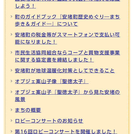
しよう！
町のガイドブック『安堵町歴史めぐり―まち
歩き＆ガイド―』について
安堵町の税金等がスマートフォンで支払い可
能になりました！
市民生活協同組合ならコープと買物支援事業
に関する協定書を締結しました！
安堵町が地球温暖化対策としてできること
オブジェ案山子像『聖徳太子』
オブジェ案山子『聖徳太子』から見た安堵の
風景
まちの概要
ロビーコンサートのお知らせ
第16回ロビーコンサートを開催しました！