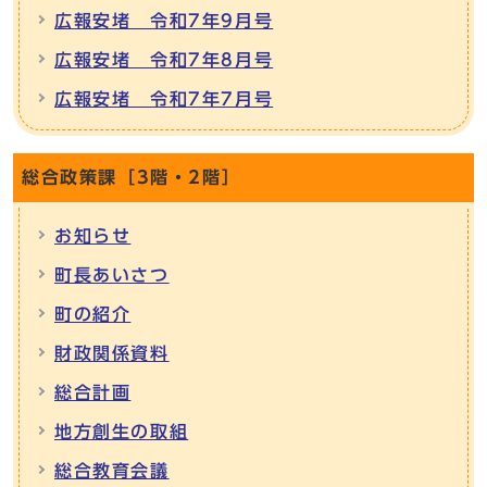
広報安堵 令和7年9月号
広報安堵 令和7年8月号
広報安堵 令和7年7月号
総合政策課［3階・2階］
お知らせ
町長あいさつ
町の紹介
財政関係資料
総合計画
地方創生の取組
総合教育会議