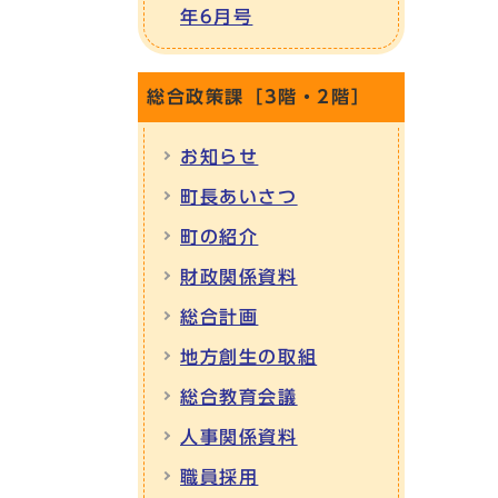
年6月号
総合政策課［3階・2階］
お知らせ
町長あいさつ
町の紹介
財政関係資料
総合計画
地方創生の取組
総合教育会議
人事関係資料
職員採用