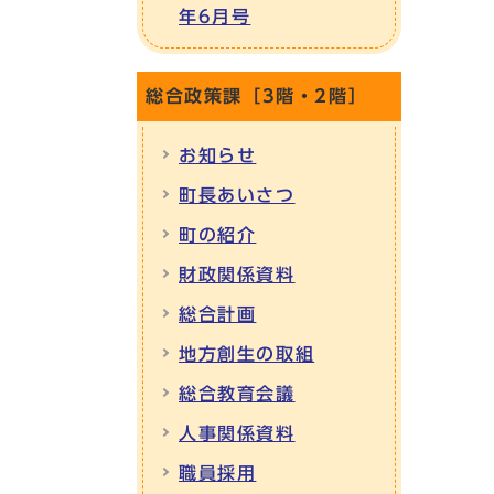
年6月号
総合政策課［3階・2階］
お知らせ
町長あいさつ
町の紹介
財政関係資料
総合計画
地方創生の取組
総合教育会議
人事関係資料
職員採用