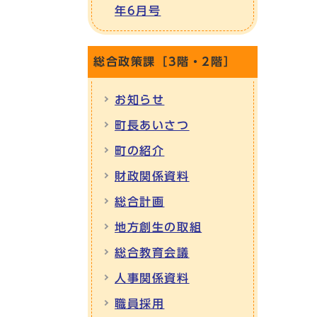
年6月号
総合政策課［3階・2階］
お知らせ
町長あいさつ
町の紹介
財政関係資料
総合計画
地方創生の取組
総合教育会議
人事関係資料
職員採用