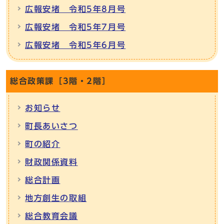
広報安堵 令和5年8月号
広報安堵 令和5年7月号
広報安堵 令和5年6月号
総合政策課［3階・2階］
お知らせ
町長あいさつ
町の紹介
財政関係資料
総合計画
地方創生の取組
総合教育会議