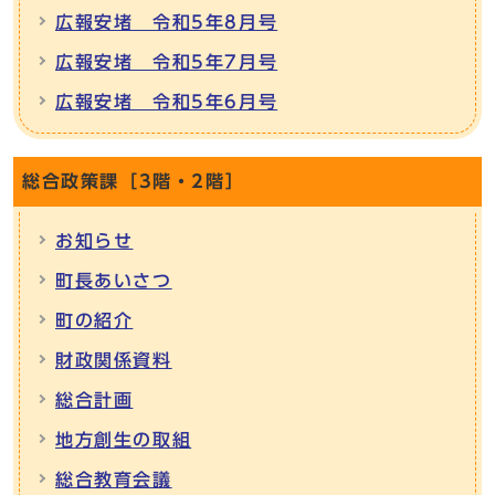
広報安堵 令和5年8月号
広報安堵 令和5年7月号
広報安堵 令和5年6月号
総合政策課［3階・2階］
お知らせ
町長あいさつ
町の紹介
財政関係資料
総合計画
地方創生の取組
総合教育会議