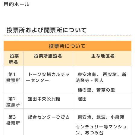
目的ホール
投票所および開票所について
投票所について
投票
投票所施設名
主な地区名
所名
第1
トーク安堵カルチャ
東安堵南、 西安堵、新
投票所
ーセンター
法隆寺・興人
柿の里、若草の里
第2
窪田中央公民館
窪田
投票所
第3
総合センターひびき
東安堵、飽波、小泉苑
投票所
センチュリー等マンショ
ン、あつみ台