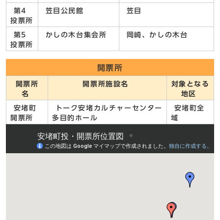
第4
笠目公民館
笠目
投票所
第5
かしの木台集会所
岡崎、かしの木台
投票所
開票所
開票所
開票所施設名
対象となる
名
地区
安堵町
トーク安堵カルチャーセンター
安堵町全
開票所
多目的ホール
域