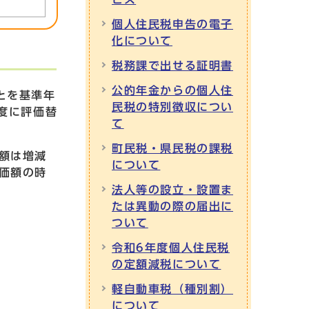
個人住民税申告の電子
化について
税務課で出せる証明書
公的年金からの個人住
とを基準年
民税の特別徴収につい
度に評価替
て
町民税・県民税の課税
額は増減
について
価額の時
法人等の設立・設置ま
たは異動の際の届出に
ついて
令和6年度個人住民税
の定額減税について
軽自動車税（種別割）
について