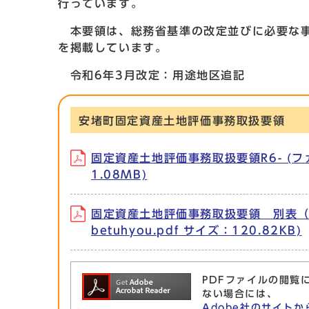
行っています。
本要領は、総務省基準の改定並びに必要な事
を掲載しています。
令和6年3月改定：用途地区追記
安堵町固定資産土地評価事務取扱要領
固定資産土地評価事務取扱要領R6- (ファイル
1.08MB)
固定資産土地評価事務取扱要領 別表（画地
betuhyou.pdf サイズ：120.82KB)
PDFファイルの閲覧に
ない場合には、
Adobe社のサイトか