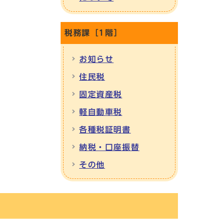
税務課［1階］
お知らせ
住民税
固定資産税
軽自動車税
各種税証明書
納税・口座振替
その他