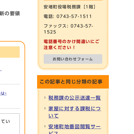
安堵町役場税務課［1階］
新の要領
電話: 0743-57-1511
ファックス: 0743-57-
1525
電話番号のかけ間違いにご
注意ください！
お問い合わせフォーム
：
この記事と同じ分類の記事
u-
税務課の公示送達一覧
家屋に対する課税につ
いて
れてい
安堵町地番図閲覧サー
ビス