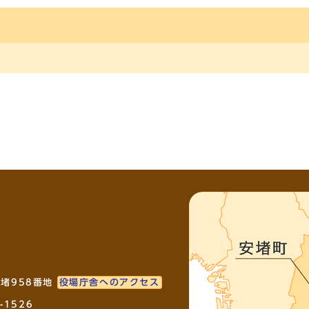
安堵958番地
役場庁舎へのアクセス
-1526