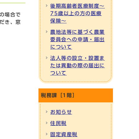
後期高齢者医療制度～
75歳以上の方の医療
の場合で
保険～
だき、窓
農地法等に基づく農業
委員会への申請・届出
について
法人等の設立・設置ま
たは異動の際の届出に
ついて
税務課［1階］
お知らせ
住民税
固定資産税