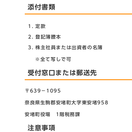
添付書類
定款
登記簿謄本
株主社員または出資者の名簿
※全て写しで可
受付窓口または郵送先
〒639－1095
奈良県生駒郡安堵町大字東安堵958
安堵町役場 1階税務課
注意事項