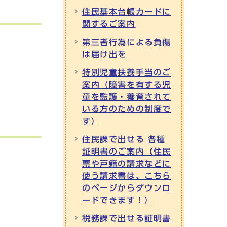
住民基本台帳カードに
関するご案内
第三者行為による負傷
は届け出を
特別児童扶養手当のご
案内（障害を有する児
童を監護・養育されて
いる方のための制度で
す）
住民課で出せる 各種
証明書のご案内（住民
票や戸籍の請求などに
使う請求書は、こちら
のページからダウンロ
ードできます！）
税務課で出せる証明書