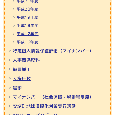
平成21年度
平成20年度
平成19年度
平成18年度
平成17年度
平成16年度
特定個人情報保護評価（マイナンバー）
人事関係資料
職員採用
人権行政
選挙
マイナンバー（社会保障・税番号制度）
安堵町地球温暖化対策実行活動