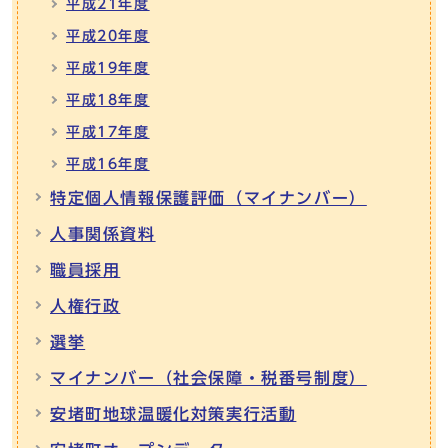
平成21年度
平成20年度
平成19年度
平成18年度
平成17年度
平成16年度
特定個人情報保護評価（マイナンバー）
人事関係資料
職員採用
人権行政
選挙
マイナンバー（社会保障・税番号制度）
安堵町地球温暖化対策実行活動