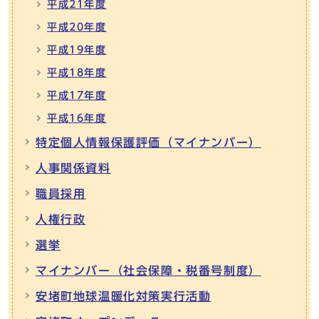
平成21年度
平成20年度
平成19年度
平成18年度
平成17年度
平成16年度
特定個人情報保護評価（マイナンバー）
人事関係資料
職員採用
人権行政
選挙
マイナンバー（社会保障・税番号制度）
安堵町地球温暖化対策実行活動