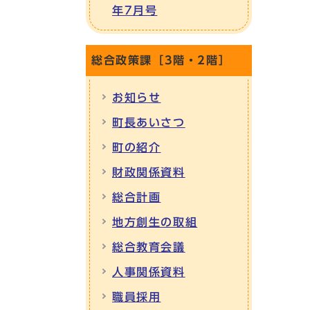
年7月号
総合政策課［3階・2階］
お知らせ
町長あいさつ
町の紹介
財政関係資料
総合計画
地方創生の取組
総合教育会議
人事関係資料
職員採用