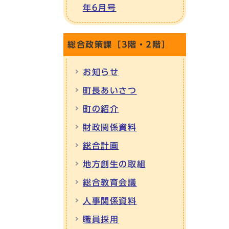
年6月号
総合政策課［3階・2階］
お知らせ
町長あいさつ
町の紹介
財政関係資料
総合計画
地方創生の取組
総合教育会議
人事関係資料
職員採用