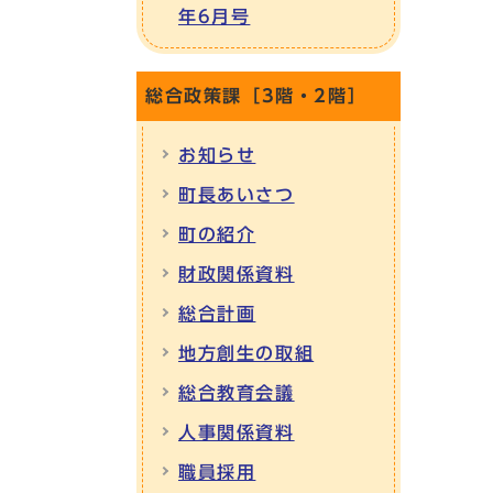
年6月号
総合政策課［3階・2階］
お知らせ
町長あいさつ
町の紹介
財政関係資料
総合計画
地方創生の取組
総合教育会議
人事関係資料
職員採用