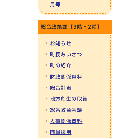
月号
総合政策課［3階・2階］
お知らせ
町長あいさつ
町の紹介
財政関係資料
総合計画
地方創生の取組
総合教育会議
人事関係資料
職員採用