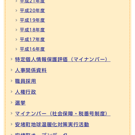
平成21年度
平成20年度
平成19年度
平成18年度
平成17年度
平成16年度
特定個人情報保護評価（マイナンバー）
人事関係資料
職員採用
人権行政
選挙
マイナンバー（社会保障・税番号制度）
安堵町地球温暖化対策実行活動