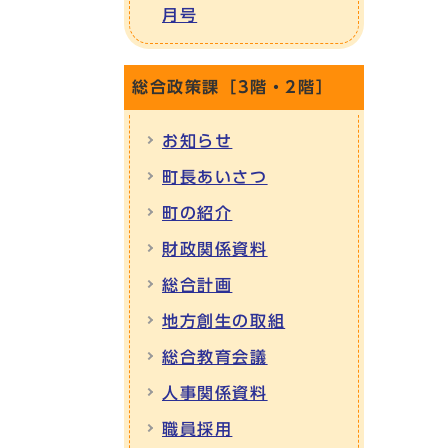
月号
総合政策課［3階・2階］
お知らせ
町長あいさつ
町の紹介
財政関係資料
総合計画
地方創生の取組
総合教育会議
人事関係資料
職員採用