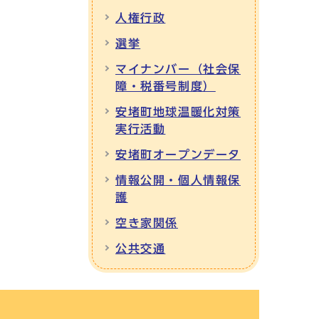
人権行政
選挙
マイナンバー（社会保
障・税番号制度）
安堵町地球温暖化対策
実行活動
安堵町オープンデータ
情報公開・個人情報保
護
空き家関係
公共交通