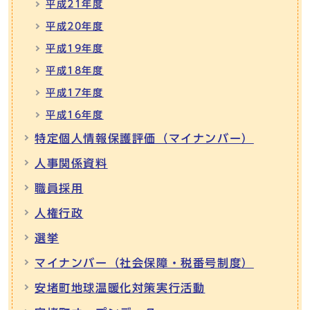
平成21年度
平成20年度
平成19年度
平成18年度
平成17年度
平成16年度
特定個人情報保護評価（マイナンバー）
人事関係資料
職員採用
人権行政
選挙
マイナンバー（社会保障・税番号制度）
安堵町地球温暖化対策実行活動